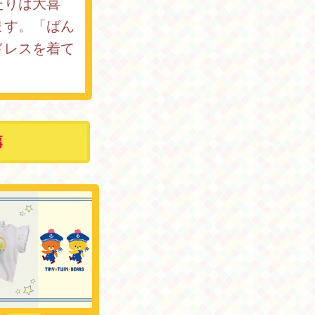
たりは大喜
ます。「ばん
ドレスを着て
事