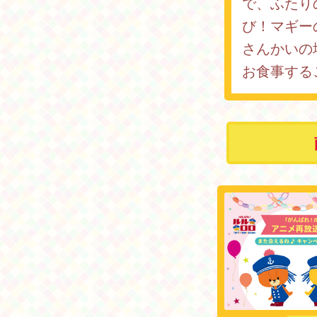
で、ふたり
び！マギー
さんかいの
お食事する