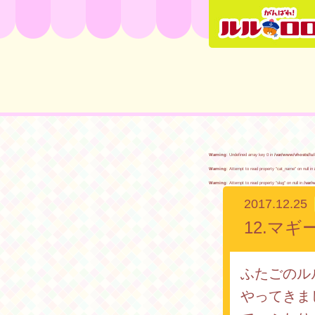
Warning
: Undefined array key 0 in
/var/www/vhosts/lu
Warning
: Attempt to read property "cat_name" on null in
Warning
: Attempt to read property "slug" on null in
/var/
2017.12.25
12.マ
ふたごのル
やってきま