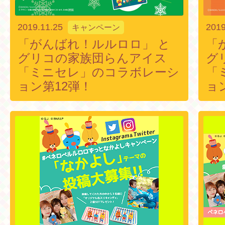
2019.11.25
2019
キャンペーン
「がんばれ！ルルロロ」 と
「
グリコの家族団らんアイス
グ
「ミニセレ」のコラボレーシ
「
ョン第12弾！
ョ