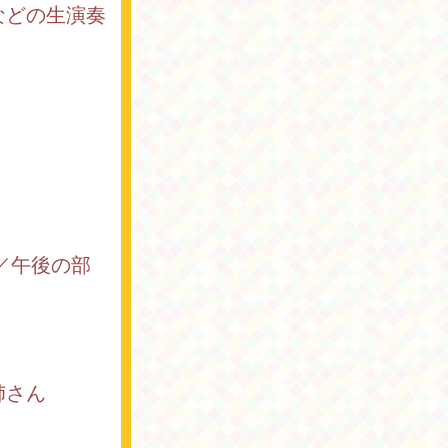
などの生演奏
場)／午後の部
姉さん