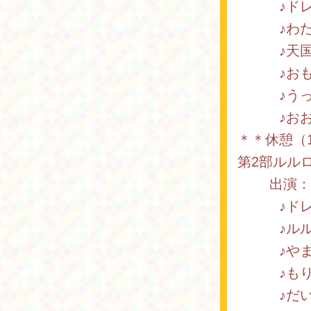
♪ドレ
♪わたし
♪天国
♪おもち
♪うっか
♪おおき
＊＊休憩（
第2部ルル
出演：ル
♪ドレ
♪ルルロ
♪やまの
♪もりの
♪だいく