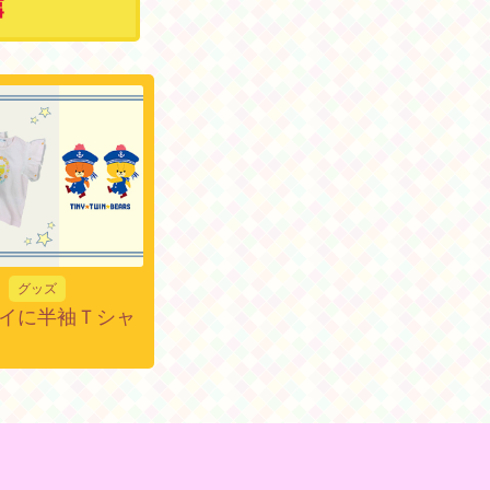
事
グッズ
イに半袖Ｔシャ